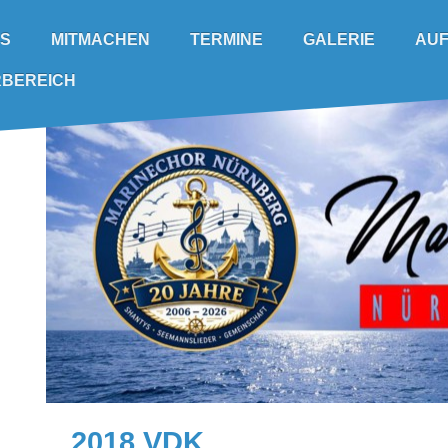
TERMINE
AUF
NS
GALERIE
MITMACHEN
RBEREICH
2018 VDK