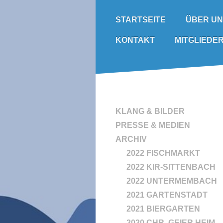
ÜBER U
STARTSEITE
KONTAKT
MITGLIEDE
KLANG & BILDER
PRESSE & MEDIEN
ARCHIV
2022 FISCHMARKT
2022 KIR-SITTENBACH
2022 UNTERMEMBACH
2021 GARTENSTADT
2021 BIERGARTEN
2020 CHR. GEIER HEIM