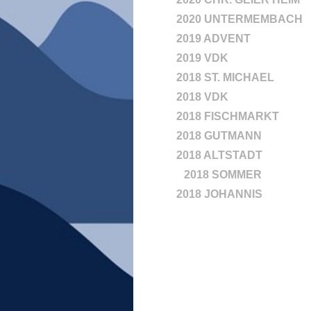
2020 UNTERMEMBACH
2019 ADVENT
2019 VDK
2018 ST. MICHAEL
2018 VDK
2018 FISCHMARKT
2018 GUTMANN
2018 ALTSTADT
2018 SOMMER
2018 JOHANNIS