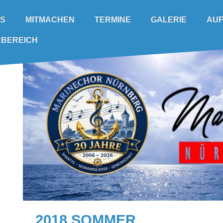
TERMINE
AUF
NS
GALERIE
MITMACHEN
RBEREICH
2018 SOMMER